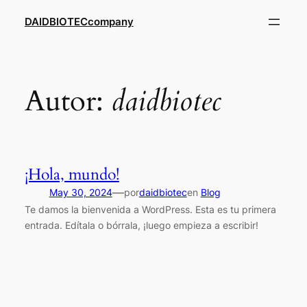
Saltar
DAIDBIOTECcompany
al
contenido
Autor:
daidbiotec
¡Hola, mundo!
—
May 30, 2024
por
daidbiotec
en
Blog
Te damos la bienvenida a WordPress. Esta es tu primera
entrada. Edítala o bórrala, ¡luego empieza a escribir!